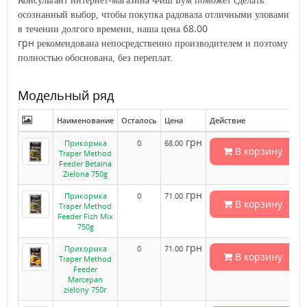
Консультант интернет-магазина Фиш Бум поможет сделать
осознанный выбор, чтобы покупка радовала отличными уловами
68.00
в течении долгого времени, наша цена
грн
рекомендована непосредственно производителем и поэтому
полностью обоснована, без переплат.
Модельный ряд
Наименование
Осталось
Цена
Действие
грн
Прикормка
0
68.00
В корзину
Traper Method
Feeder Betaina
Zielona 750g
грн
Прикормка
0
71.00
В корзину
Traper Method
Feeder Fish Mix
750g
грн
Прикормка
0
71.00
В корзину
Traper Method
Feeder
Marcepan
zielony 750г