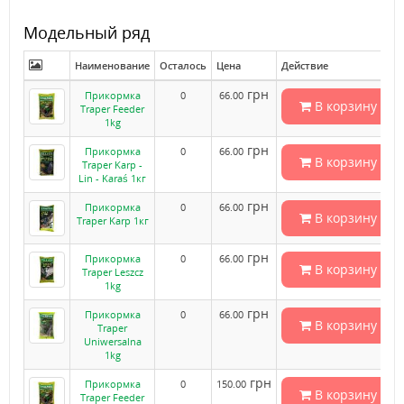
Модельный ряд
Наименование
Осталось
Цена
Действие
грн
Прикормка
0
66.00
В корзину
Traper Feeder
1kg
грн
Прикормка
0
66.00
В корзину
Traper Karp -
Lin - Karaś 1кг
грн
Прикормка
0
66.00
В корзину
Traper Karp 1кг
грн
Прикормка
0
66.00
В корзину
Traper Leszcz
1kg
грн
Прикормка
0
66.00
В корзину
Traper
Uniwersalna
1kg
грн
Прикормка
0
150.00
В корзину
Traper Feeder