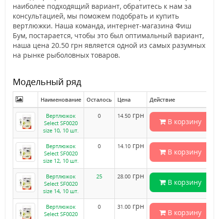
наиболее подходящий вариант, обратитесь к нам за
консультацией, мы поможем подобрать и купить
вертлюжки. Наша команда, интернет-магазина Фиш
Бум, постарается, чтобы это был оптимальный вариант,
наша цена 20.50 грн является одной из самых разумных
на рынке рыболовных товаров.
Модельный ряд
Наименование
Осталось
Цена
Действие
грн
Вертлюжок
0
14.50
В корзину
Select SF0020
size 10, 10 шт.
грн
Вертлюжок
0
14.10
В корзину
Select SF0020
size 12, 10 шт.
грн
Вертлюжок
25
28.00
В корзину
Select SF0020
size 14, 10 шт.
грн
Вертлюжок
0
31.00
В корзину
Select SF0020