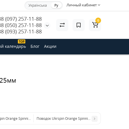
Личный кабинет
Українська
Ру
38 (097) 257-11-88
0
38 (050) 257-11-88
38 (093) 257-11-88
ТОP
й календарь
Блог
Акции
.25мм
pin Orange Spinning титан AFW с вертлюгом 12см 5кг(10lb)/0.21мм
Поводок Ukrspin Orange Spinning титан AFW с вертлюг