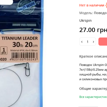
Нет в наличии
Модель:
Поводо
Ukrspin
27.00 гр
Краткое описан
Поводок Ukrspin O
7кг(15lb)/0.25мм а
хищной рыбы, на 
и силиконовых при
Общие характе
Все характеристи