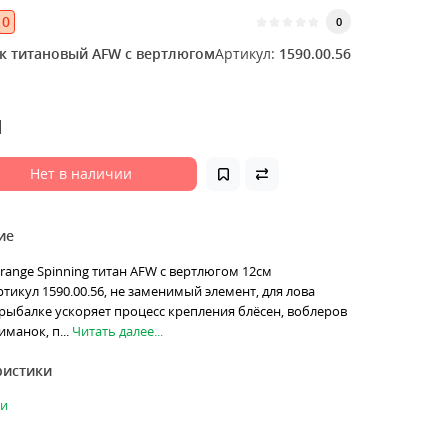
0
0
к титановый AFW c вертлюгом
Артикул:
1590.00.56
н
Нет в наличии
ие
range Spinning титан AFW с вертлюгом 12см
ртикул 1590.00.56, не заменимый элемент, для лова
рыбалке ускоряет процесс крепления блёсен, воблеров
манок, п...
Читать далее...
ристики
ки