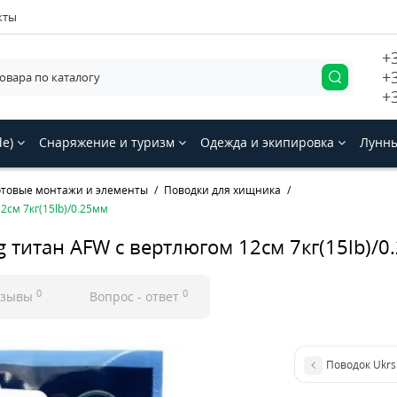
кты
+
+
+
de)
Снаряжение и туризм
Одежда и экипировка
Лунны
отовые монтажи и элементы
Поводки для хищника
2см 7кг(15lb)/0.25мм
g титан AFW с вертлюгом 12см 7кг(15lb)/0
0
0
тзывы
Вопрос - ответ
Поводок Ukrs