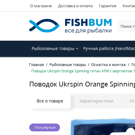
О магазине
Доставка и оплата
Гарантия
Конта
Рыболовные товары
Ручная работа (HandMa
Главная
Рыболовные товары
Оснастка и монтаж
Г
Поводок Ukrspin Orange Spinning титан AFW с вертлюгом 1
Поводок Ukrspin Orange Spinnin
Все о товаре
Характеристики
О
Популярный