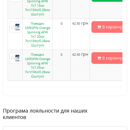
Spinning AFW
7х7 15см
7кг(15lb)/0.28мм
(2шт/уп)
грн
Поводок
0
42.50
В корзину
UKRSPIN Orange
Spinning AFW
7х7 20см
7кг(15lb)/0.28мм
(2шт/уп)
грн
Поводок
0
42.50
В корзину
UKRSPIN Orange
Spinning AFW
7х7 25см
7кг(15lb)/0.28мм
(2шт/уп)
Програма лояльности для наших
клиентов