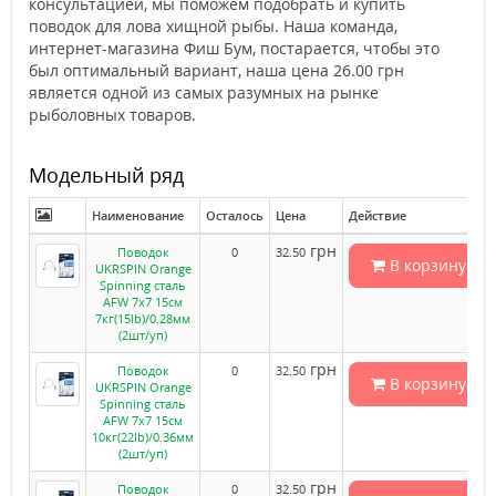
консультацией, мы поможем подобрать и купить
поводок для лова хищной рыбы. Наша команда,
интернет-магазина Фиш Бум, постарается, чтобы это
был оптимальный вариант, наша цена 26.00 грн
является одной из самых разумных на рынке
рыболовных товаров.
Модельный ряд
Наименование
Осталось
Цена
Действие
грн
Поводок
0
32.50
В корзину
UKRSPIN Orange
Spinning сталь
AFW 7x7 15см
7кг(15lb)/0.28мм
(2шт/уп)
грн
Поводок
0
32.50
В корзину
UKRSPIN Orange
Spinning сталь
AFW 7x7 15см
10кг(22lb)/0.36мм
(2шт/уп)
грн
Поводок
0
32.50