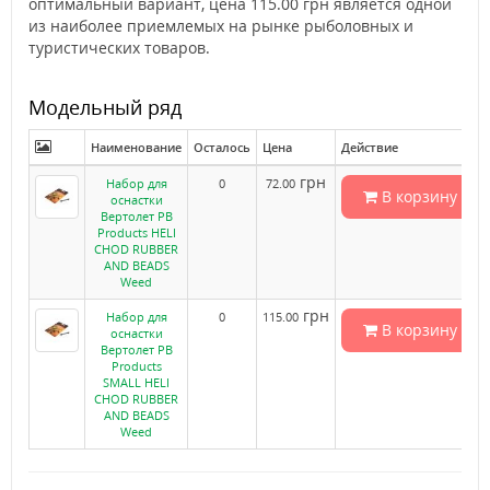
оптимальный вариант, цена 115.00 грн является одной
из наиболее приемлемых на рынке рыболовных и
туристических товаров.
Модельный ряд
Наименование
Осталось
Цена
Действие
грн
Набор для
0
72.00
В корзину
оснастки
Вертолет PB
Products HELI
CHOD RUBBER
AND BEADS
Weed
грн
Набор для
0
115.00
В корзину
оснастки
Вертолет PB
Products
SMALL HELI
CHOD RUBBER
AND BEADS
Weed