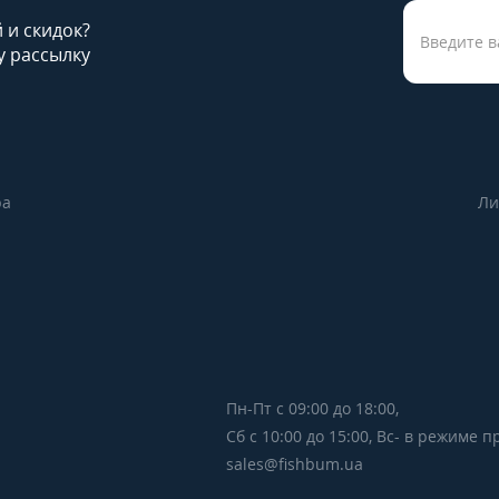
й и скидок?
 рассылку
ра
Ли
Пн-Пт с 09:00 до 18:00,
Сб с 10:00 до 15:00, Вс- в режиме 
sales@fishbum.ua