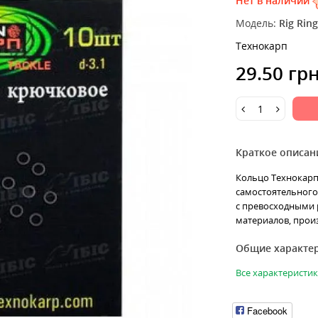
Нет в наличии
Модель:
Rig Ring
Технокарп
29.50 гр
Краткое описан
Кольцо Технокарп 
самостоятельного
с превосходными 
материалов, произ
Общие характе
Все характеристи
Facebook