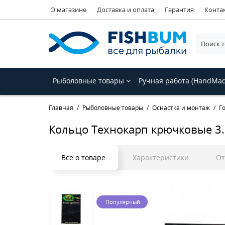
О магазине
Доставка и оплата
Гарантия
Конта
Рыболовные товары
Ручная работа (HandMa
Главная
Рыболовные товары
Оснастка и монтаж
Г
Кольцо Технокарп крючковые 3
Все о товаре
Характеристики
О
Популярный