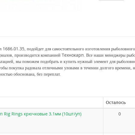
1686.01.35
ул
, подойдет для самостоятельного изготовления рыболовног
Технокарп
ериалов, производится компанией
. Все наши менеджеры рыбо
льтацией, мы поможем подобрать и купить нужный элемент для рыболовн
обы покупка радовала отличными уловами в течении долгого времени, 
остью обоснована, без переплат.
Осталось
п Rig Rings крючковые 3.1мм (10шт/уп)
0