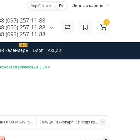
Личный кабинет
Українська
Ру
38 (097) 257-11-88
0
38 (050) 257-11-88
38 (093) 257-11-88
ТОP
й календарь
Блог
Акции
ехнокарп крючковые 3.0мм
ная Mako AWF Single Barrel Sleeves #1L
Кольцо Технокарп Rig Rings крючковые 3.1мм (10шт/уп