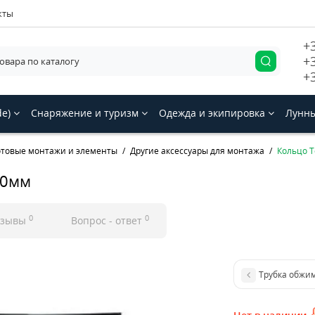
кты
+
+
+
de)
Снаряжение и туризм
Одежда и экипировка
Лунны
отовые монтажи и элементы
Другие аксессуары для монтажа
Кольцо Т
.0мм
0
0
тзывы
Вопрос - ответ
Трубка обжим