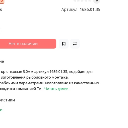
0
0
s
Артикул:
1686.01.35
н
Нет в наличии
ие
крючковые 3.0мм артикул 1686.01.35, подойдет для
 изготовления рыболовного монтажа,
рабочими параметрами. Изготовлено из качественных
водится компанией Те...
Читать далее...
ристики
ки