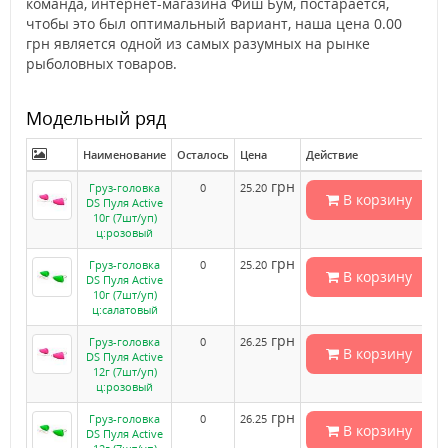
команда, интернет-магазина Фиш Бум, постарается,
чтобы это был оптимальный вариант, наша цена 0.00
грн является одной из самых разумных на рынке
рыболовных товаров.
Модельный ряд
Наименование
Осталось
Цена
Действие
грн
Груз-головка
0
25.20
В корзину
DS Пуля Active
10г (7шт/уп)
ц:розовый
грн
Груз-головка
0
25.20
В корзину
DS Пуля Active
10г (7шт/уп)
ц:салатовый
грн
Груз-головка
0
26.25
В корзину
DS Пуля Active
12г (7шт/уп)
ц:розовый
грн
Груз-головка
0
26.25
В корзину
DS Пуля Active