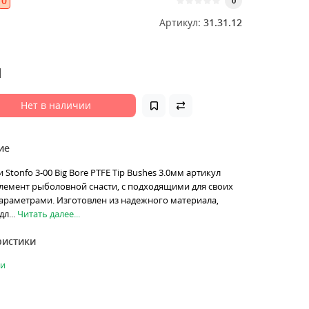
0
0
Артикул:
31.31.12
н
Нет в наличии
ие
 Stonfo 3-00 Big Bore PTFE Tip Bushes 3.0мм артикул
элемент рыболовной снасти, с подходящими для своих
араметрами. Изготовлен из надежного материала,
л...
Читать далее...
ристики
ки