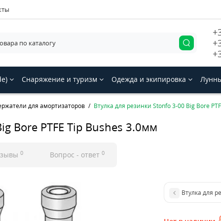
кты
+
+
+
de)
Снаряжение и туризм
Одежда и экипировка
Лунны
ержатели для амортизаторов
Втулка для резинки Stonfo 3-00 Big Bore PT
Big Bore PTFE Tip Bushes 3.0мм
0
0
тзывы
Вопрос - ответ
Втулка для ре