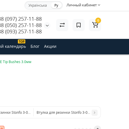
Личный кабинет
Українська
Ру
38 (097) 257-11-88
0
38 (050) 257-11-88
38 (093) 257-11-88
ТОP
й календарь
Блог
Акции
FE Tip Bushes 3.0мм
зинки Stonfo 3-00 Big Bore PTFE Tip Bushes 2.2мм
Втулка для резинки Stonfo 3-00 Big Bore PTFE Tip Bush