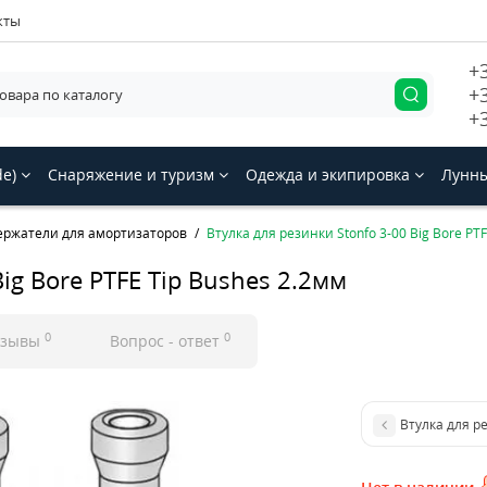
кты
+
+
+
de)
Снаряжение и туризм
Одежда и экипировка
Лунны
ержатели для амортизаторов
Втулка для резинки Stonfo 3-00 Big Bore PT
Big Bore PTFE Tip Bushes 2.2мм
0
0
тзывы
Вопрос - ответ
Втулка для ре