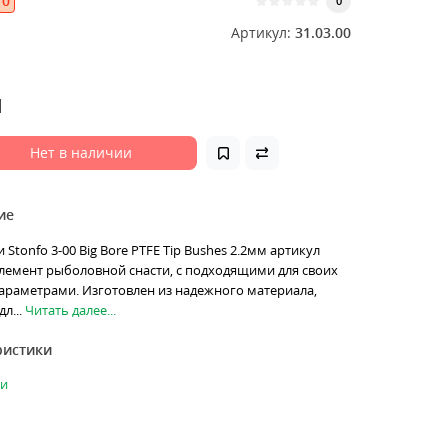
0
0
Артикул:
31.03.00
н
Нет в наличии
ие
 Stonfo 3-00 Big Bore PTFE Tip Bushes 2.2мм артикул
элемент рыболовной снасти, с подходящими для своих
араметрами. Изготовлен из надежного материала,
л...
Читать далее...
ристики
ки