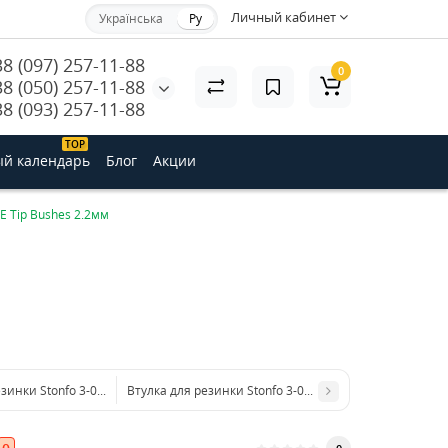
Личный кабинет
Українська
Ру
38 (097) 257-11-88
0
38 (050) 257-11-88
38 (093) 257-11-88
ТОP
й календарь
Блог
Акции
FE Tip Bushes 2.2мм
зинки Stonfo 3-0 PTFE Tip Bushes 2.7мм
Втулка для резинки Stonfo 3-00 Big Bore PTFE Tip Bush