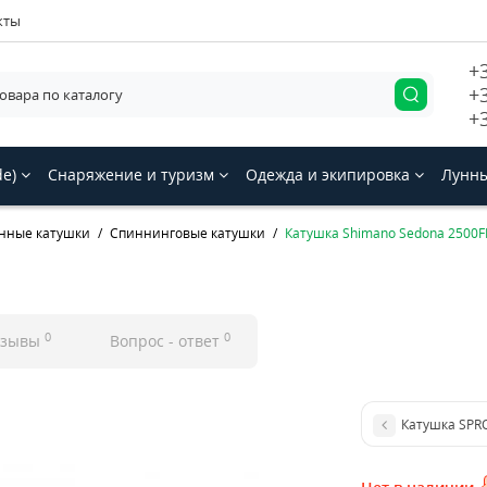
кты
+
+
+
de)
Снаряжение и туризм
Одежда и экипировка
Лунны
нные катушки
Спиннинговые катушки
Катушка Shimano Sedona 2500F
0
0
тзывы
Вопрос - ответ
Катушка SPRO