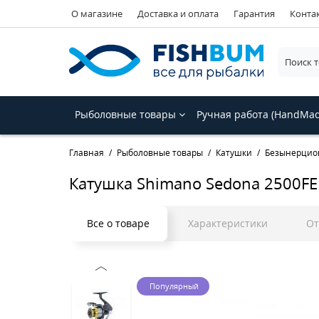
О магазине
Доставка и оплата
Гарантия
Конта
Рыболовные товары
Ручная работа (HandMa
Главная
Рыболовные товары
Катушки
Безынерцио
Катушка Shimano Sedona 2500FE
Все о товаре
Характеристики
О
Популярный