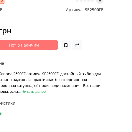
0
0
E
Артикул:
SE2500FE
 грн
Нет в наличии
ие
edona 2500FE артикул SE2500FE, достойный выбор для
таточно надежная, практичная безынерционная
оловная катушка, её производит компания . Все наши
вы, если...
Читать далее...
ристики
ки