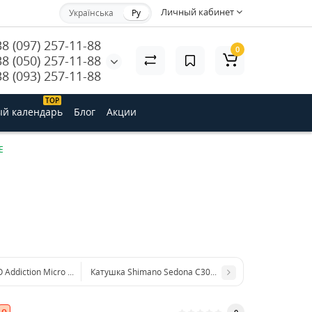
Личный кабинет
Українська
Ру
38 (097) 257-11-88
0
38 (050) 257-11-88
38 (093) 257-11-88
ТОP
й календарь
Блог
Акции
E
 Addiction Micro Cast 3000
Катушка Shimano Sedona C3000FE