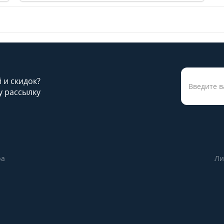
й и скидок?
 рассылку
ра
Ли