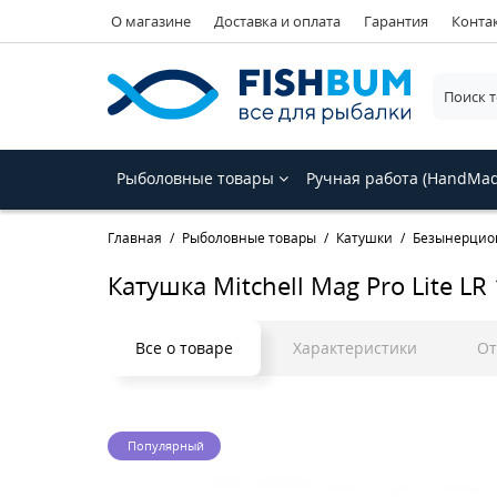
О магазине
Доставка и оплата
Гарантия
Конта
Рыболовные товары
Ручная работа (HandMa
Главная
Рыболовные товары
Катушки
Безынерцио
Катушка Mitchell Mag Pro Lite LR
Все о товаре
Характеристики
О
Популярный