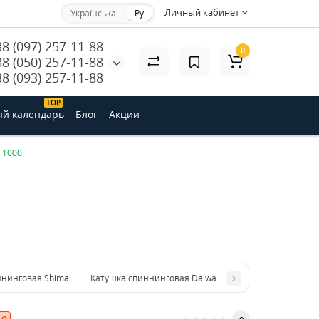
Личный кабинет
Українська
Ру
38 (097) 257-11-88
0
38 (050) 257-11-88
38 (093) 257-11-88
ТОP
й календарь
Блог
Акции
R 1000
ннинговая Shimano Exage 3000SFD
Катушкa спиннинговая Daiwa Exceler 2506 HA