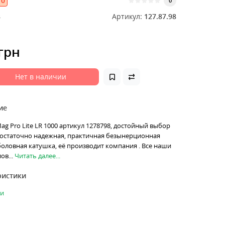
0
0
8
Артикул:
127.87.98
 грн
Нет в наличии
ие
Mag Pro Lite LR 1000 артикул 1278798, достойный выбор
 достаточно надежная, практичная безынерционная
оловная катушка, её производит компания . Все наши
в...
Читать далее...
ристики
ки