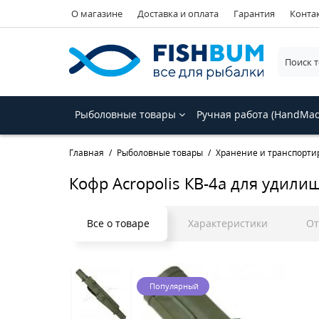
О магазине
Доставка и оплата
Гарантия
Конта
Рыболовные товары
Ручная работа (HandMa
Главная
Рыболовные товары
Хранение и транспорти
Кофр Acropolis КВ-4а для удили
Все о товаре
Характеристики
О
Популярный