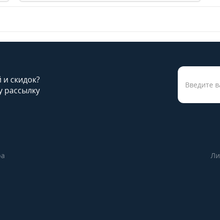
й и скидок?
 рассылку
ра
Ли