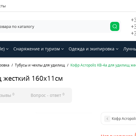
кты
+
+
+
de)
Снаряжение и туризм
Одежда и экипировка
Лунны
ровка
Тубусы и чехлы для удилищ
Кофр Acropolis КВ-4а для удилищ ж
щ жесткий 160х11см
0
0
тзывы
Вопрос - ответ
Кофр Acropol