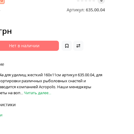
0
0
4
Артикул:
635.00.04
 грн
Нет в наличии
ие
4а для удилищ жесткий 160х11см артикул 635.00.04, для
портировки различных рыболовных снастей и
изводится компанией Acropolis. Наши менеджеры
еты на воп...
Читать далее...
ристики
ки