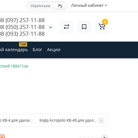
Личный кабинет
Українська
Ру
38 (097) 257-11-88
0
38 (050) 257-11-88
38 (093) 257-11-88
ТОP
й календарь
Блог
Акции
есткий 160х11см
is КВ-4 для удилищ жесткий 150х11см
Кофр Acropolis КВ-4б для удилищ жесткий 140х11см