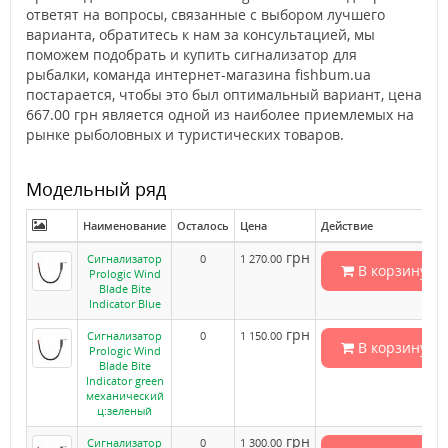
ответят на вопросы, связанные с выбором лучшего
варианта, обратитесь к нам за консультацией, мы
поможем подобрать и купить сигнализатор для
рыбалки, команда интернет-магазина fishbum.ua
постарается, чтобы это был оптимальный вариант, цена
667.00 грн является одной из наиболее приемлемых на
рынке рыболовных и туристических товаров.
Модельный ряд
Наименование
Осталось
Цена
Действие
грн
Сигнализатор
0
1 270.00
В корзину
Prologic Wind
Blade Bite
Indicator Blue
грн
Сигнализатор
0
1 150.00
В корзину
Prologic Wind
Blade Bite
Indicator green
механический
ц:зеленый
грн
Сигнализатор
0
1 300.00