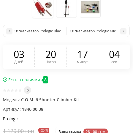
Сигнализатор Prologic Black QR 6 Shooter Big Water Swing Kit
Сигнализатор Prologic Micro Hanger 
0
3
2
0
1
7
0
4
Дней
Часов
минут
сек
Есть в наличии
8
0
Модель:
C.O.M. 6 Shooter Climber Kit
Артикул:
1846.00.38
Prologic
1 120.00 грн
-25 %
грн
Ваша cкидка
281.00