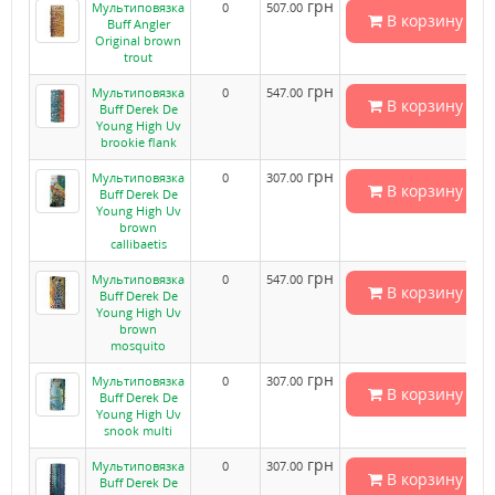
грн
Мультиповязка
0
507.00
В корзину
Buff Angler
Original brown
trout
грн
Мультиповязка
0
547.00
В корзину
Buff Derek De
Young High Uv
brookie flank
грн
Мультиповязка
0
307.00
В корзину
Buff Derek De
Young High Uv
brown
callibaetis
грн
Мультиповязка
0
547.00
В корзину
Buff Derek De
Young High Uv
brown
mosquito
грн
Мультиповязка
0
307.00
В корзину
Buff Derek De
Young High Uv
snook multi
грн
Мультиповязка
0
307.00
В корзину
Buff Derek De