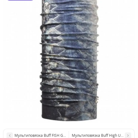
Мультиповязка Buff FISH GUIDE High UV Protection
Мультиповязка Buff High UV Wahoo