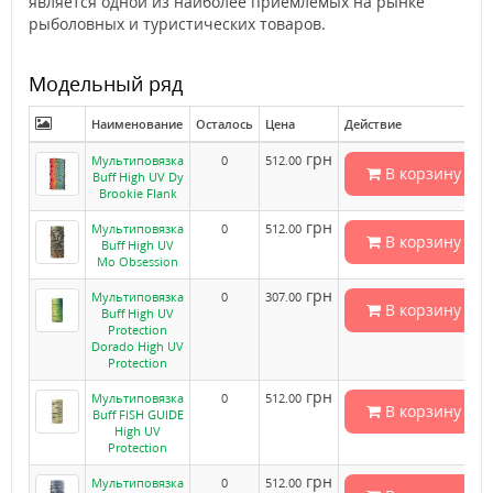
является одной из наиболее приемлемых на рынке
рыболовных и туристических товаров.
Модельный ряд
Наименование
Осталось
Цена
Действие
грн
Мультиповязка
0
512.00
В корзину
Buff High UV Dy
Brookie Flank
грн
Мультиповязка
0
512.00
В корзину
Buff High UV
Mo Obsession
грн
Мультиповязка
0
307.00
В корзину
Buff High UV
Protection
Dorado High UV
Protection
грн
Мультиповязка
0
512.00
В корзину
Buff FISH GUIDE
High UV
Protection
грн
Мультиповязка
0
512.00