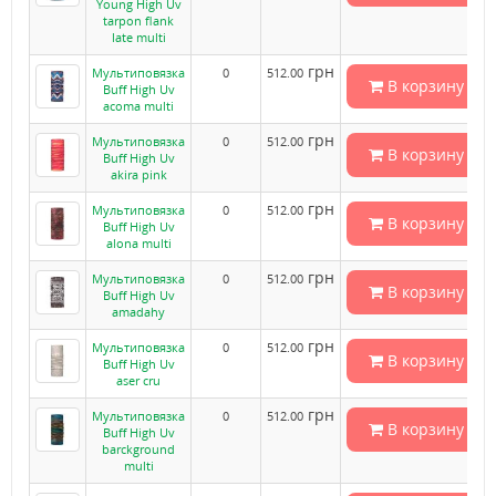
Young High Uv
tarpon flank
late multi
грн
Мультиповязка
0
512.00
В корзину
Buff High Uv
acoma multi
грн
Мультиповязка
0
512.00
В корзину
Buff High Uv
akira pink
грн
Мультиповязка
0
512.00
В корзину
Buff High Uv
alona multi
грн
Мультиповязка
0
512.00
В корзину
Buff High Uv
amadahy
грн
Мультиповязка
0
512.00
В корзину
Buff High Uv
aser cru
грн
Мультиповязка
0
512.00
В корзину
Buff High Uv
barckground
multi