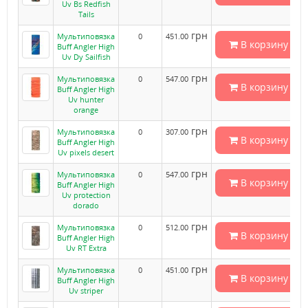
Uv Bs Redfish
Tails
грн
Мультиповязка
0
451.00
В корзину
Buff Angler High
Uv Dy Sailfish
грн
Мультиповязка
0
547.00
В корзину
Buff Angler High
Uv hunter
orange
грн
Мультиповязка
0
307.00
В корзину
Buff Angler High
Uv pixels desert
грн
Мультиповязка
0
547.00
В корзину
Buff Angler High
Uv protection
dorado
грн
Мультиповязка
0
512.00
В корзину
Buff Angler High
Uv RT Extra
грн
Мультиповязка
0
451.00
В корзину
Buff Angler High
Uv striper