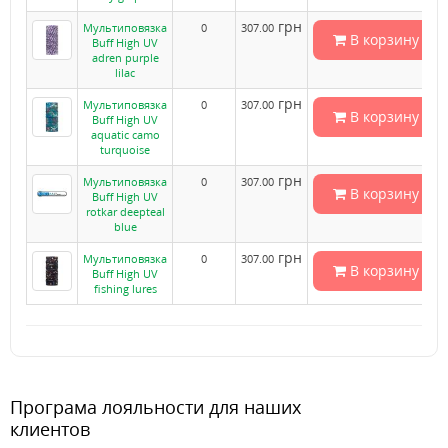
грн
Мультиповязка
0
307.00
В корзину
Buff High UV
adren purple
lilac
грн
Мультиповязка
0
307.00
В корзину
Buff High UV
aquatic camo
turquoise
грн
Мультиповязка
0
307.00
В корзину
Buff High UV
rotkar deepteal
blue
грн
Мультиповязка
0
307.00
В корзину
Buff High UV
fishing lures
Програма лояльности для наших
клиентов