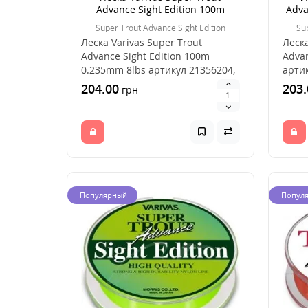
Advance Sight Edition 100m
Adva
0.235mm 8lbs
Super Trout Advance Sight Edition
Su
Леска Varivas Super Trout
Леска
Advance Sight Edition 100m
Advan
0.235mm 8lbs артикул 21356204,
арти
удачный выбор дл..
выбор
204.00
203.
грн
Популярный
Попул