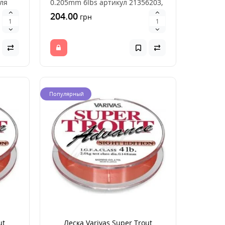
ля
0.205mm 6lbs артикул 21356203,
удачный выбор дл..
204.00
грн
Популярный
ut
Леска Varivas Super Trout