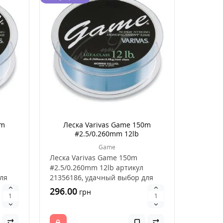
0m
Леска Varivas Game 150m
#2.5/0.260mm 12lb
Game
Леска Varivas Game 150m
#2.5/0.260mm 12lb артикул
ля
21356186, удачный выбор для
ловли рыбы, это хороше..
296.00
грн