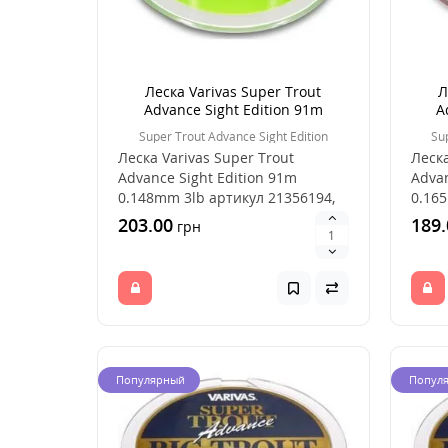
Леска Varivas Super Trout
Л
Advance Sight Edition 91m
A
0.148mm 3lb
Super Trout Advance Sight Edition
Su
Леска Varivas Super Trout
Леска
Advance Sight Edition 91m
Advan
0.148mm 3lb артикул 21356194,
0.165
удачный выбор для ..
удачн
203.00
189.
грн
Популярный
Попул