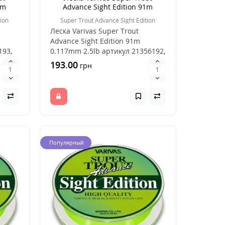
1m
Advance Sight Edition 91m
0.117mm 2.5lb
ion
Super Trout Advance Sight Edition
Леска Varivas Super Trout
Advance Sight Edition 91m
193,
0.117mm 2.5lb артикул 21356192,
удачный выбор дл..
193.00
грн
Популярный