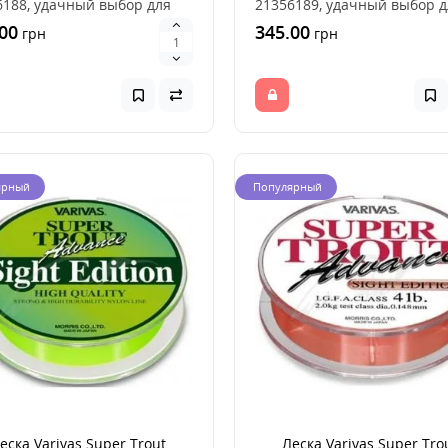
6188, удачный выбор для
21356189, удачный выбор д
 рыбы, это хороше..
ловли рыбы, это хороше..
00
345.00
грн
грн
ярный
Популярный
еска Varivas Super Trout
Леска Varivas Super Tro