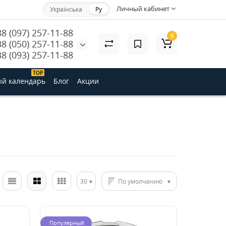
Личный кабинет
Українська
Ру
38 (097) 257-11-88
0
38 (050) 257-11-88
38 (093) 257-11-88
ТОP
й календарь
Блог
Акции
30
По умолчанию
Популярный