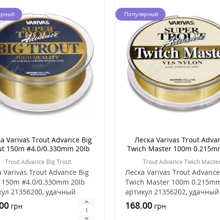
ярный
Популярный
а Varivas Trout Advance Big
Леска Varivas Trout Adva
ut 150m #4.0/0.330mm 20lb
Twich Master 100m 0.215m
Trout Advance Big Trout
Trout Advance Twich Maste
 Varivas Trout Advance Big
Леска Varivas Trout Advance
 150m #4.0/0.330mm 20lb
Twich Master 100m 0.215mm
кул 21356200, удачный
артикул 21356202, удачный
 для лов..
выбор для ловли ..
00
168.00
грн
грн