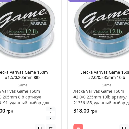
еска Varivas Game 150m
Леска Varivas Game 15
#1.5/0.205mm 8lb
#2.0/0.235mm 10lb
Game
Game
а Varivas Game 150m
Леска Varivas Game 150m
0.205mm 8lb артикул
#2.0/0.235mm 10lb артикул
6191, удачный выбор для
21356185, удачный выбор д
 рыбы, это хорошее..
ловли рыбы, это хороше..
00
318.00
грн
грн