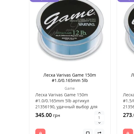
Леска Varivas Game 150m
Л
#1.0/0.165mm 5lb
Game
Леска Varivas Game 150m
Леск
#1.0/0.165mm 5lb артикул
#1.5/
21356190, удачный выбор для
2135
ловли рыбы, это хорошее..
ловли
345.00
273.
грн