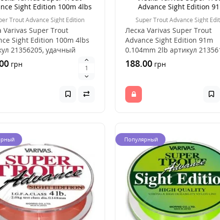
nce Sight Edition 100m 4lbs
Advance Sight Edition 9
0.104mm 2lb
per Trout Advance Sight Edition
Super Trout Advance Sight Edit
 Varivas Super Trout
Леска Varivas Super Trout
ce Sight Edition 100m 4lbs
Advance Sight Edition 91m
кул 21356205, удачный
0.104mm 2lb артикул 21356
 для ловли ..
удачный выбор для ..
00
188.00
грн
грн
ярный
Популярный