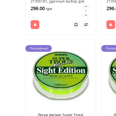
21356187, удачный выбор для
2135
ловли рыбы, это хороше..
ловли
296.00
296.
грн
Популярный
Попул
Леска Varivas Super Trout
Л