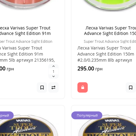
еска Varivas Super Trout
Леска Varivas Super Tro
dvance Sight Edition 91m
Аdvance Sight Edition 1
0.165mm 5lb
#2.0/0.235mm 8lb
per Trout Advance Sight Edition
Super Trout Advance Sight Edit
 Varivas Super Trout
Леска Varivas Super Trout
ce Sight Edition 91m
Аdvance Sight Edition 150m
mm 5lb артикул 21356195,
#2.0/0.235mm 8lb артикул
ый выбор для ..
21356184, удачный выбо..
00
295.00
грн
грн
ярный
Популярный