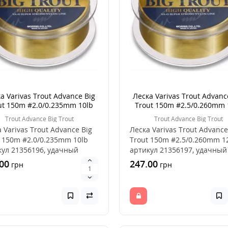
а Varivas Trout Advance Big
Леска Varivas Trout Advanc
ut 150m #2.0/0.235mm 10lb
Trout 150m #2.5/0.260mm 
Trout Advance Big Trout
Trout Advance Big Trout
 Varivas Trout Advance Big
Леска Varivas Trout Advance
 150m #2.0/0.235mm 10lb
Trout 150m #2.5/0.260mm 1
кул 21356196, удачный
артикул 21356197, удачный
 для лов..
выбор для лов..
00
247.00
грн
грн