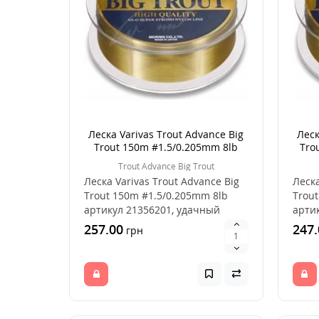
Леска Varivas Trout Advance Big
Леск
Trout 150m #1.5/0.205mm 8lb
Tro
Trout Advance Big Trout
Леска Varivas Trout Advance Big
Леска
Trout 150m #1.5/0.205mm 8lb
Trout
артикул 21356201, удачный
арти
выбор для ловл..
выбор
257.00
247.
грн