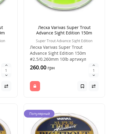
ut
Леска Varivas Super Trout
50m
Аdvance Sight Edition 150m
#2.5/0.260mm 10lb
ion
Super Trout Advance Sight Edition
Леска Varivas Super Trout
Аdvance Sight Edition 150m
#2.5/0.260mm 10lb артикул
21356183, удачный выб..
260.00
грн
Популярный