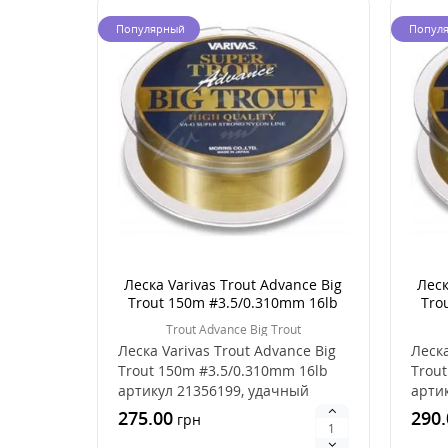
Популярный
Попул
Леска Varivas Trout Advance Big
Леск
Trout 150m #3.5/0.310mm 16lb
Tro
Trout Advance Big Trout
Леска Varivas Trout Advance Big
Леска
Trout 150m #3.5/0.310mm 16lb
Trout
артикул 21356199, удачный
арти
выбор для лов..
выбор
275.00
290.
грн