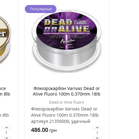
Популярный
nce
Флюорокарбон Varivas Dead or
m 8lb
Alive Fluoro 100m 0.370mm 18lb
r
Dead or Alive Fluoro
Флюорокарбон Varivas Dead or
 8lb
Alive Fluoro 100m 0.370mm 18lb
артикул 21356000, удачный
выбор для ловл..
486.00
грн