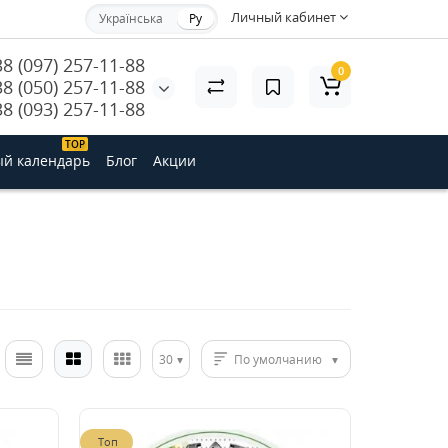
Личный кабинет
Українська
Ру
38 (097) 257-11-88
0
38 (050) 257-11-88
38 (093) 257-11-88
ТОP
й календарь
Блог
Акции
30
По умолчанию
Топ