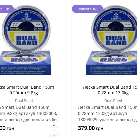
ярный
Популярный
ска Smart Dual Band 150m
Леска Smart Dual Band 1
0.25mm 9.8kg
0.28mm 13.0kg
Dual Band
Dual Band
а Smart Dual Band 150m
Леска Smart Dual Band 150
m 9.8kg артикул 13003003,
0.28mm 13.0kg артикул
ный выбор для ловли рыбы,
13003029, удачный выбор д
орошее ..
ловли рыбы, это хорошее..
00
379.00
грн
грн