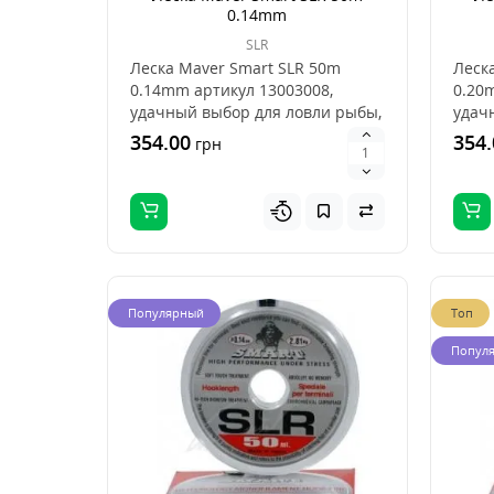
0.14mm
SLR
Леска Maver Smart SLR 50m
Леск
0.14mm артикул 13003008,
0.20
удачный выбор для ловли рыбы,
удач
это хорошее сочетан..
это х
354.00
354.
грн
Популярный
Топ
Попул