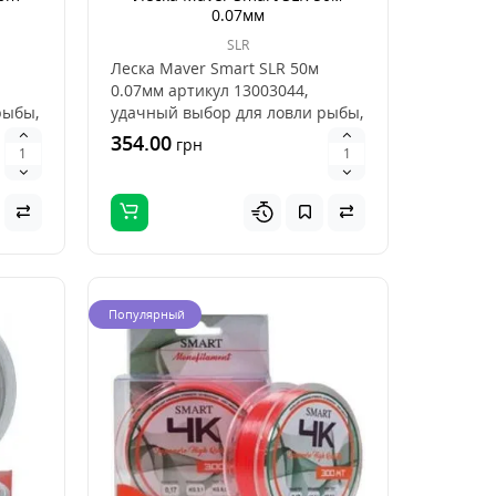
0.07мм
SLR
Леска Maver Smart SLR 50м
0.07мм артикул 13003044,
рыбы,
удачный выбор для ловли рыбы,
это хорошее сочетан..
354.00
грн
Популярный