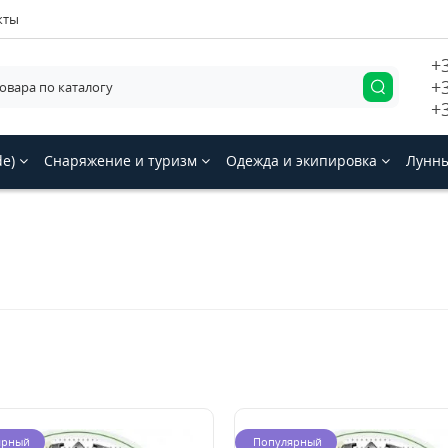
кты
+
+
+
de)
Снаряжение и туризм
Одежда и экипировка
Лунны
ярный
Популярный