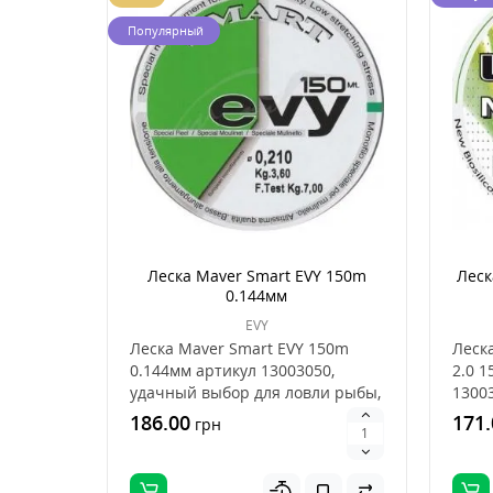
Популярный
Леска Maver Smart EVY 150m
Леск
0.144мм
EVY
Леска Maver Smart EVY 150m
Леск
0.144мм артикул 13003050,
2.0 
удачный выбор для ловли рыбы,
1300
это хорошее сочет..
ловли
186.00
171.
грн