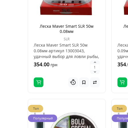
Леска Maver Smart SLR 50м
Ле
0.08мм
SLR
Леска Maver Smart SLR 50м
Леск
0.08мм артикул 13003043,
0.09м
удачный выбор для ловли рыбы,
удач
это хорошее сочетан..
это х
354.00
354.
грн
Топ
Топ
Популярный
Попул