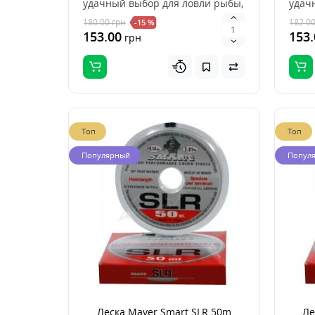
удачный выбор для ловли рыбы,
удач
это хорошее ..
это х
180.00
грн
182.0
-15 %
153.00
153.
грн
Топ
Топ
Популярный
Попул
Леска Maver Smart SLR 50m
Ле