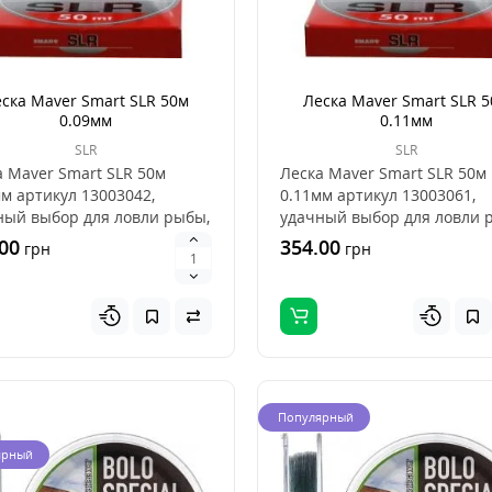
ска Maver Smart SLR 50м
Леска Maver Smart SLR 
0.09мм
0.11мм
SLR
SLR
а Maver Smart SLR 50м
Леска Maver Smart SLR 50м
м артикул 13003042,
0.11мм артикул 13003061,
ный выбор для ловли рыбы,
удачный выбор для ловли 
орошее сочетан..
это хорошее сочетан..
00
354.00
грн
грн
Популярный
ярный