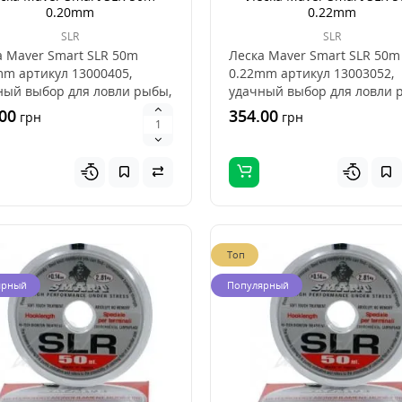
0.20mm
0.22mm
SLR
SLR
а Maver Smart SLR 50m
Леска Maver Smart SLR 50m
mm артикул 13000405,
0.22mm артикул 13003052,
ный выбор для ловли рыбы,
удачный выбор для ловли 
орошее сочетан..
это хорошее сочетан..
00
354.00
грн
грн
Топ
ярный
Популярный