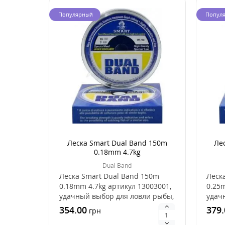
Популярный
Попул
Леска Smart Dual Band 150m
Ле
0.18mm 4.7kg
Dual Band
Леска Smart Dual Band 150m
Леск
0.18mm 4.7kg артикул 13003001,
0.25m
удачный выбор для ловли рыбы,
удач
это хорошее ..
это х
354.00
379.
грн