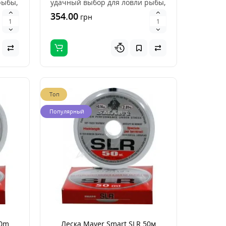
рыбы,
удачный выбор для ловли рыбы,
это хорошее сочетан..
354.00
грн
Топ
Популярный
50m
Леска Maver Smart SLR 50м