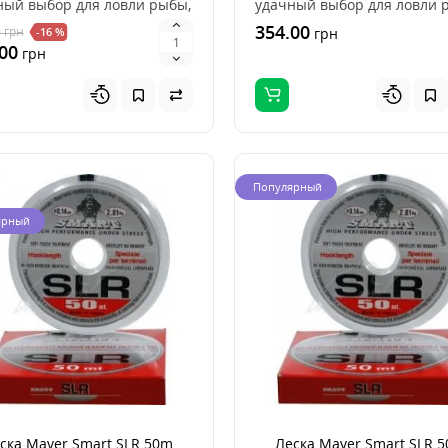
ный выбор для ловли рыбы,
удачный выбор для ловли 
орошее..
это хорошее сочетан..
354.00
0
грн
-16 %
грн
00
грн
Популярный
ярный
ска Maver Smart SLR 50m
Леска Maver Smart SLR 