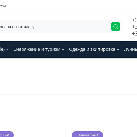
кты
+
+
+
de)
Снаряжение и туризм
Одежда и экипировка
Лунны
ярный
Популярный