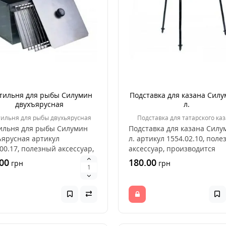
тильня для рыбы Силумин
Подставка для казана Силу
двухъярусная
л.
тильня для рыбы двухьярусная
Подставка для татарского ка
ильня для рыбы Силумин
Подставка для казана Силу
ъярусная артикул
л. артикул 1554.02.10, пол
00.17, полезный аксессуар,
аксессуар, производится
зводится компани..
компанией Сил..
00
180.00
грн
грн