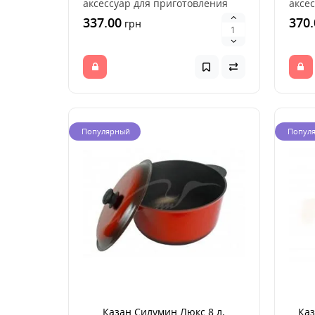
аксессуар для приготовления
аксе
пищи на открытом о..
пищи
337.00
370.
грн
Популярный
Попул
Казан Силумин Люкс 8 л.
Каз