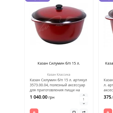
Казан Силумин б/п 15 л.
Каз
Казан Классика
Казан Силумин б/п 15 л. артикул
Каза
3573.00.04, полезный аксессуар
л. ар
для приготовления пищи на
аксе
открытом ог..
пищи 
1 040.00
375.
грн