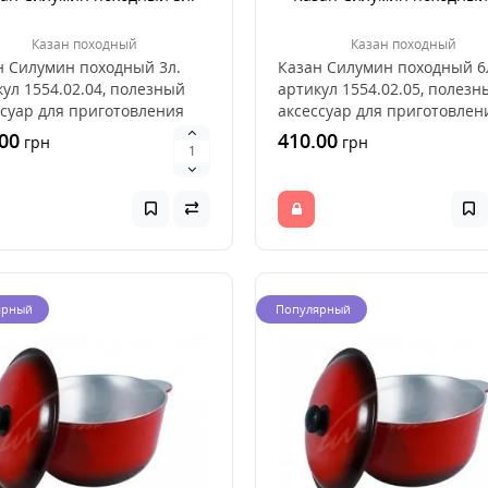
Казан походный
Казан походный
н Силумин походный 3л.
Казан Силумин походный 6
ул 1554.02.04, полезный
артикул 1554.02.05, полезн
ссуар для приготовления
аксессуар для приготовлен
 на открытом..
пищи на открытом..
00
410.00
грн
грн
ярный
Популярный