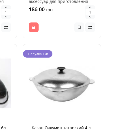
ия
аксессуар для приготовления
пищи на открытом ог..
186.00
грн
Популярный
 6л.
Казан Силумин татарский 4 л.