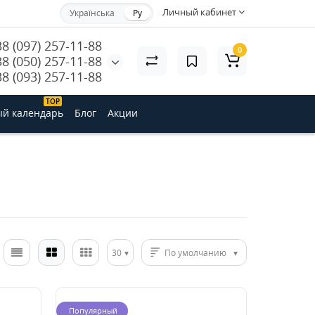
Личный кабинет
Українська
Ру
38 (097) 257-11-88
0
38 (050) 257-11-88
38 (093) 257-11-88
ТОP
й календарь
Блог
Акции
30
По умолчанию
Популярный