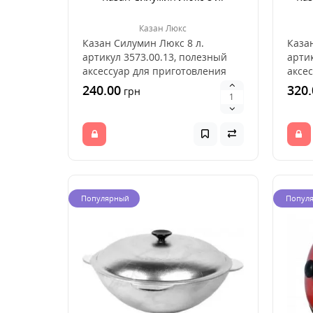
Казан Люкс
Казан Силумин Люкс 8 л.
Каза
артикул 3573.00.13, полезный
артик
аксессуар для приготовления
аксе
пищи на открытом ог..
пищи
240.00
320.
грн
Популярный
Попул