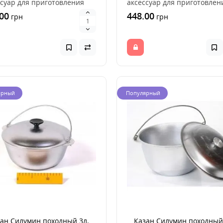
ссуар для приготовления
аксессуар для приготовлен
 на открытом о..
пищи на открытом о..
00
448.00
грн
грн
ярный
Популярный
ан Силумин походный 3л.
Казан Силумин походный