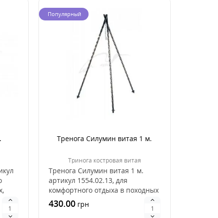
Популярный
.
Тренога Силумин витая 1 м.
Тринога костровая витая
икул
Тренога Силумин витая 1 м.
о
артикул 1554.02.13, для
х,
комфортного отдыха в походных
условиях, производи..
430.00
грн