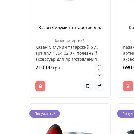
Казан Силумин татарский 6 л.
Ка
Казан татарский
Казан Силумин татарский 6 л.
Каза
артикул 1554.02.07, полезный
артик
аксессуар для приготовления
аксе
пищи на открыт..
пищи
710.00
690.
грн
Популярный
Попул