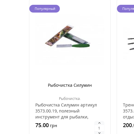
Популярный
Попул
Рыбочистка Силумин
Рыбочистка.
Рыбочистка Силумин артикул
Трено
3573.00.19, полезный
3573.
инструмент для рыбалки,
отдых
который никогда не будет лиш..
произ
75.00
200.
грн