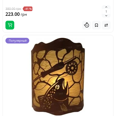
380.00
грн
-41 %
223.00
грн
Популярный