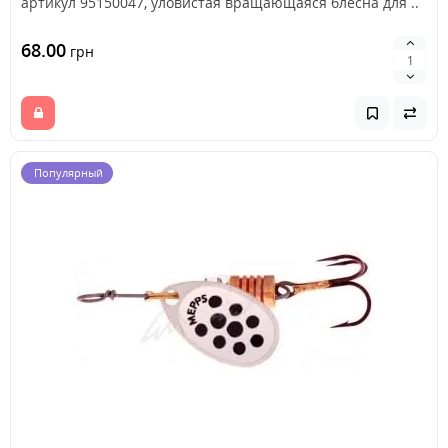
артикул 95150047, уловистая вращающаяся блесна для ..
68.00
грн
Популярный