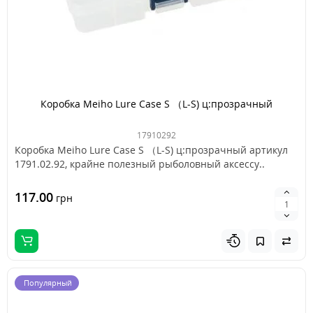
Коробка Meiho Lure Case S （L-S) ц:прозрачный
17910292
Коробка Meiho Lure Case S （L-S) ц:прозрачный артикул
1791.02.92, крайне полезный рыболовный аксессу..
117.00
грн
Популярный