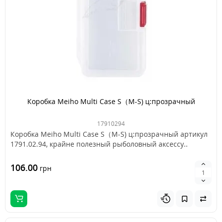
Коробка Meiho Multi Case S（M-S) ц:прозрачный
17910294
Коробка Meiho Multi Case S（M-S) ц:прозрачный артикул
1791.02.94, крайне полезный рыболовный аксессу..
106.00
грн