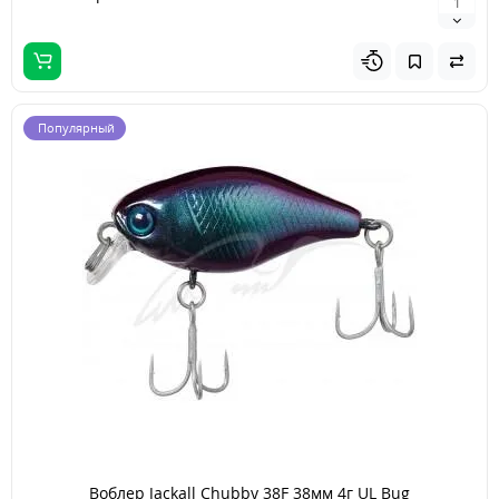
Популярный
Воблер Jackall Chubby 38F 38мм 4г UL Bug