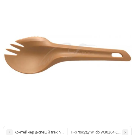
Контейнер д/спецій trek'n Eat 254000 4 спецій
Н-р посуду Wildo W30264 Camp-A-Box 