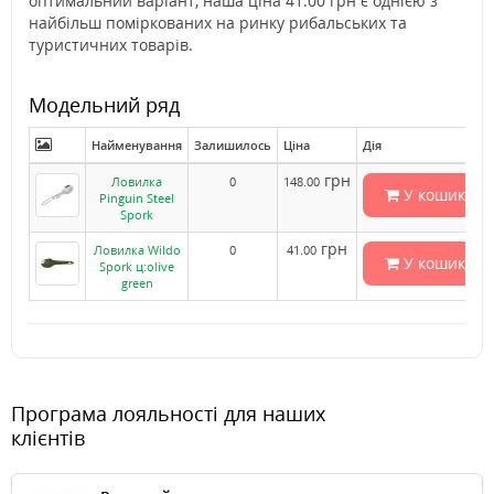
оптимальний варіант, наша ціна 41.00 грн є однією з
найбільш поміркованих на ринку рибальських та
туристичних товарів.
Модельний ряд
Найменування
Залишилось
Ціна
Дія
грн
Ловилка
0
148.00
У кошик
Pinguin Steel
Spork
грн
Ловилка Wildo
0
41.00
У кошик
Spork ц:olive
green
Програма лояльності для наших
клієнтів